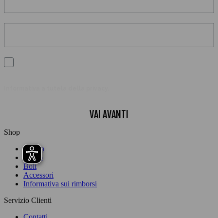
Acconsento al trattamento dei miei dati personali per ricevere
comunicazioni ed avere esperienze personalizzate sulla base dei
miei interessi.
Scopri come trattiamo i tuoi dati, Per maggiori informazioni consulta la nostra
Informativa a tutela della privacy
.
VAI AVANTI
Shop
Donna
Uomo
Bolt
Accessori
Informativa sui rimborsi
Servizio Clienti
Contatti