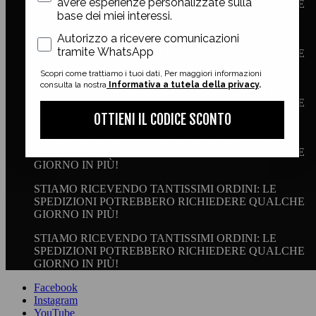
avere esperienze personalizzate sulla
SPEDIZIONI POTREBBERO RICHIEDERE QUALCHE
base dei miei interessi.
GIORNO IN PIÙ!
whatsapp
Autorizzo a ricevere comunicazioni
STIAMO RICEVENDO TANTISSIMI ORDINI: LE
tramite WhatsApp
SPEDIZIONI POTREBBERO RICHIEDERE QUALCHE
GIORNO IN PIÙ!
Scopri come trattiamo i tuoi dati, Per maggiori informazioni
consulta la nostra
Informativa a tutela della privacy
.
STIAMO RICEVENDO TANTISSIMI ORDINI: LE
SPEDIZIONI POTREBBERO RICHIEDERE QUALCHE
GIORNO IN PIÙ!
OTTIENI IL CODICE SCONTO
STIAMO RICEVENDO TANTISSIMI ORDINI: LE
SPEDIZIONI POTREBBERO RICHIEDERE QUALCHE
GIORNO IN PIÙ!
STIAMO RICEVENDO TANTISSIMI ORDINI: LE
SPEDIZIONI POTREBBERO RICHIEDERE QUALCHE
GIORNO IN PIÙ!
STIAMO RICEVENDO TANTISSIMI ORDINI: LE
SPEDIZIONI POTREBBERO RICHIEDERE QUALCHE
GIORNO IN PIÙ!
Facebook
Instagram
YouTube