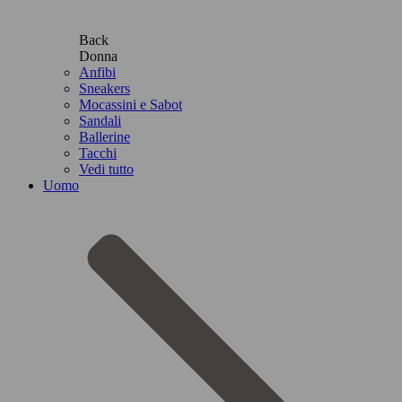
Back
Donna
Anfibi
Sneakers
Mocassini e Sabot
Sandali
Ballerine
Tacchi
Vedi tutto
Uomo