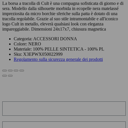
La borsa a tracolla di Cult è una compagna sofisticata di giorno e di
sera. Modello dalla silhouette morbida in ecopelle nera matelassé
impreziosita da micro borchie sferiche sulla patta è dotato di una
tracolla regolabile. Grazie al suo stile intramontabile e all'iconico
logo Cult in metallo, eleverà qualsiasi look con eleganza
impareggiabile. Dimensioni 24x17x7, chiusura magnetica
Categoria:
ACCESSORI DONNA
Colore:
NERO
Materiale:
100% PELLE SINTETICA - 100% PL
Sku:
X3EPWX050022999
Regolamento sulla sicurezza generale dei prodotti
ISCRIVITI ALLA NEWSLETTER!
Ottieni uno sconto
immediatamente!