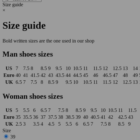
Size guide
×
Size guide
Bold written sizes are the one used in our shop
Man shoes sizes
US
7
7.5
8
8.5
9
9.5
10
10.5
11
11.5
12
12.5
13
14
Euro
40
41
41.5
42
43
43.5
44
44.5
45
46
46.5
47
48
49
UK
6.5
7
7.5
8
8.5
9
9.5
10
10.5
11
11.5
12
12.5
13
Woman shoes sizes
US
5
5.5
6
6.5
7
7.5
8
8.5
9
9.5
10
10.5
11
11.5
Euro
35
35.5
36
37
37.5
38
38.5
39
40
40.5
41
42
42.5
43
UK
2.5
3
3.5
4
4.5
5
5.5
6
6.5
7
7.5
8
8.5
9
Size
39