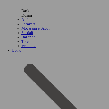
Back
Donna
Anfibi
Sneakers
Mocassini e Sabot
Sandali
Ballerine
Tacchi
Vedi tutto
Uomo