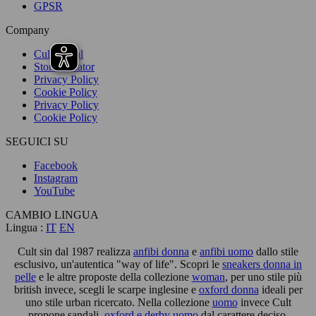
GPSR
Company
Cult Social
Store Locator
Privacy Policy
Cookie Policy
Privacy Policy
Cookie Policy
SEGUICI SU
Facebook
Instagram
YouTube
CAMBIO LINGUA
Lingua :
IT
EN
Cult sin dal 1987 realizza
anfibi donna
e
anfibi uomo
dallo stile
esclusivo, un'autentica "way of life". Scopri le
sneakers donna in
pelle
e le altre proposte della collezione
woman
, per uno stile più
british invece, scegli le scarpe inglesine e
oxford donna
ideali per
uno stile urban ricercato. Nella collezione
uomo
invece Cult
propone sandali,
oxford e derby uomo
dal carattere deciso.