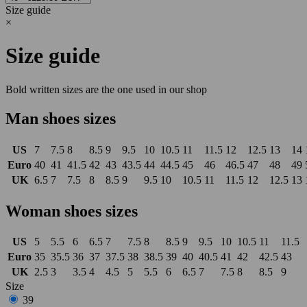
Size guide
×
Size guide
Bold written sizes are the one used in our shop
Man shoes sizes
US
7
7.5
8
8.5
9
9.5
10
10.5
11
11.5
12
12.5
13
14
Euro
40
41
41.5
42
43
43.5
44
44.5
45
46
46.5
47
48
49
UK
6.5
7
7.5
8
8.5
9
9.5
10
10.5
11
11.5
12
12.5
13
Woman shoes sizes
US
5
5.5
6
6.5
7
7.5
8
8.5
9
9.5
10
10.5
11
11.5
Euro
35
35.5
36
37
37.5
38
38.5
39
40
40.5
41
42
42.5
43
UK
2.5
3
3.5
4
4.5
5
5.5
6
6.5
7
7.5
8
8.5
9
Size
39