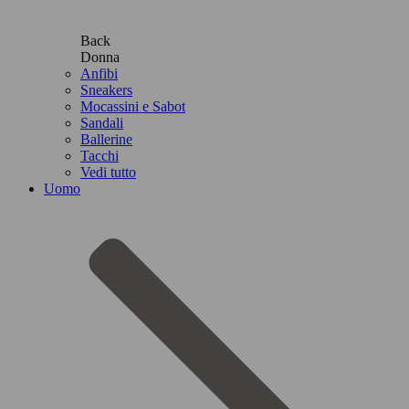
Back
Donna
Anfibi
Sneakers
Mocassini e Sabot
Sandali
Ballerine
Tacchi
Vedi tutto
Uomo