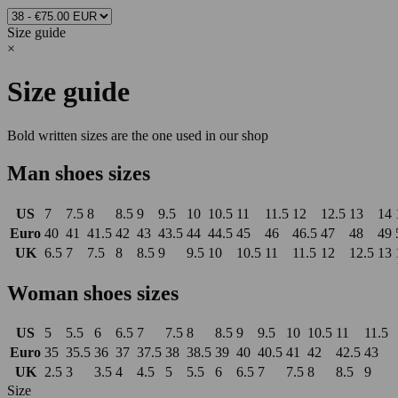
Size guide
×
Size guide
Bold written sizes are the one used in our shop
Man shoes sizes
US
7
7.5
8
8.5
9
9.5
10
10.5
11
11.5
12
12.5
13
14
Euro
40
41
41.5
42
43
43.5
44
44.5
45
46
46.5
47
48
49
UK
6.5
7
7.5
8
8.5
9
9.5
10
10.5
11
11.5
12
12.5
13
Woman shoes sizes
US
5
5.5
6
6.5
7
7.5
8
8.5
9
9.5
10
10.5
11
11.5
Euro
35
35.5
36
37
37.5
38
38.5
39
40
40.5
41
42
42.5
43
UK
2.5
3
3.5
4
4.5
5
5.5
6
6.5
7
7.5
8
8.5
9
Size