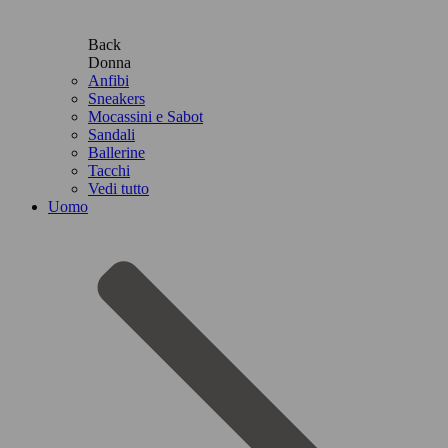
Back
Donna
Anfibi
Sneakers
Mocassini e Sabot
Sandali
Ballerine
Tacchi
Vedi tutto
Uomo