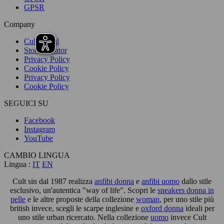
GPSR
Company
Cult Social
Store Locator
Privacy Policy
Cookie Policy
Privacy Policy
Cookie Policy
SEGUICI SU
Facebook
Instagram
YouTube
CAMBIO LINGUA
Lingua :
IT
EN
Cult sin dal 1987 realizza
anfibi donna
e
anfibi uomo
dallo stile
esclusivo, un'autentica "way of life". Scopri le
sneakers donna in
pelle
e le altre proposte della collezione
woman
, per uno stile più
british invece, scegli le scarpe inglesine e
oxford donna
ideali per
uno stile urban ricercato. Nella collezione
uomo
invece Cult