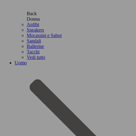
Back
Donna
Anfibi
Sneakers
Mocassini e Sabot
Sandali
Ballerine
Tacchi
Vedi tutto
Uomo