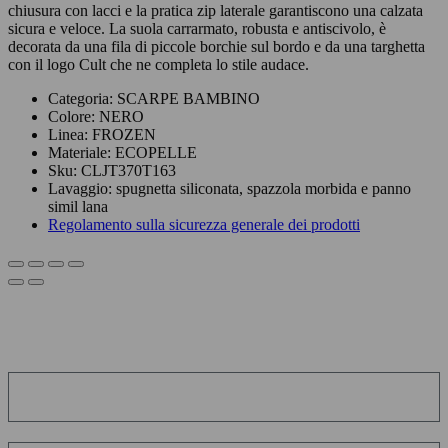
chiusura con lacci e la pratica zip laterale garantiscono una calzata
sicura e veloce. La suola carrarmato, robusta e antiscivolo, è
decorata da una fila di piccole borchie sul bordo e da una targhetta
con il logo Cult che ne completa lo stile audace.
Categoria:
SCARPE BAMBINO
Colore:
NERO
Linea:
FROZEN
Materiale:
ECOPELLE
Sku:
CLJT370T163
Lavaggio:
spugnetta siliconata, spazzola morbida e panno
simil lana
Regolamento sulla sicurezza generale dei prodotti
ISCRIVITI ALLA NEWSLETTER!
Ottieni uno sconto
immediatamente!