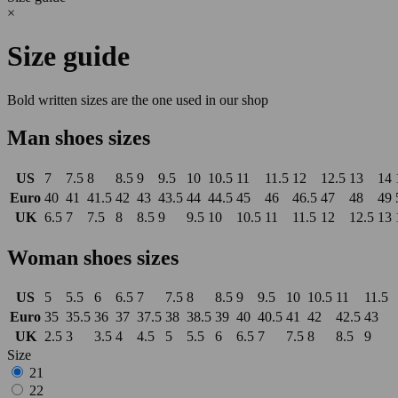
×
Size guide
Bold written sizes are the one used in our shop
Man shoes sizes
US
7
7.5
8
8.5
9
9.5
10
10.5
11
11.5
12
12.5
13
14
Euro
40
41
41.5
42
43
43.5
44
44.5
45
46
46.5
47
48
49
UK
6.5
7
7.5
8
8.5
9
9.5
10
10.5
11
11.5
12
12.5
13
Woman shoes sizes
US
5
5.5
6
6.5
7
7.5
8
8.5
9
9.5
10
10.5
11
11.5
Euro
35
35.5
36
37
37.5
38
38.5
39
40
40.5
41
42
42.5
43
UK
2.5
3
3.5
4
4.5
5
5.5
6
6.5
7
7.5
8
8.5
9
Size
21
22