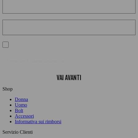
Acconsento al trattamento dei miei dati personali per ricevere
comunicazioni ed avere esperienze personalizzate sulla base dei
miei interessi.
Scopri come trattiamo i tuoi dati, Per maggiori informazioni consulta la nostra
Informativa a tutela della privacy
.
VAI AVANTI
Shop
Donna
Uomo
Bolt
Accessori
Informativa sui rimborsi
Servizio Clienti